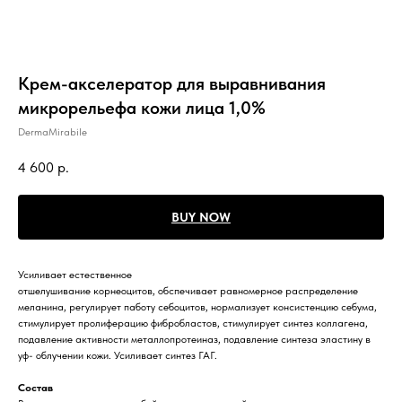
Крем-акселератор для выравнивания
микрорельефа кожи лица 1,0%
DermaMirabile
4 600
р.
BUY NOW
Усиливает естественное
отшелушивание корнеоцитов, обспечивает равномерное распределение
меланина, регулирует паботу себоцитов, нормализует консистенцию себума,
стимулирует пролиферацию фибробластов, стимулирует синтез коллагена,
подавление активности металлопротеиназ, подавление синтеза эластину в
уф- облучении кожи. Усиливает синтез ГАГ.
Состав