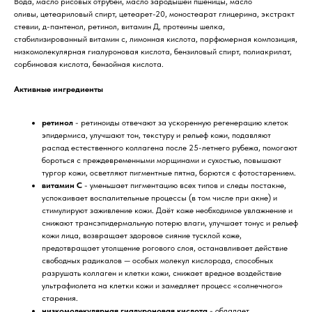
Вода, масло рисовых отрубей, масло зародышей пшеницы, масло
оливы, цетеариловый спирт, цетеарет-20, моностеарат глицерина, экстракт
стевии, д-пантенол, ретинол, витамин Д, протеины шелка,
стабилизированный витамин с, лимонная кислота, парфюмерная композиция,
низкомолекулярная гиалуроновая кислота, бензиловый спирт, полиакрилат,
сорбиновая кислота, бензойная кислота.
Активные ингредиенты
ретинол
- ретиноиды отвечают за ускоренную регенерацию клеток
эпидермиса, улучшают тон, текстуру и рельеф кожи, подавляют
распад естественного коллагена после 25-летнего рубежа, помогают
бороться с преждевременными морщинами и сухостью, повышают
тургор кожи, осветляют пигментные пятна, борются с фотостарением.
витамин C
- уменьшает пигментацию всех типов и следы постакне,
успокаивает воспалительные процессы (в том числе при акне) и
стимулируют заживление кожи. Даёт коже необходимое увлажнение и
снижают трансэпидермальную потерю влаги, улучшает тонус и рельеф
кожи лица, возвращает здоровое сияние тусклой коже,
предотвращает утолщение рогового слоя, останавливает действие
свободных радикалов — особых молекул кислорода, способных
разрушать коллаген и клетки кожи, снижает вредное воздействие
ультрафиолета на клетки кожи и замедляет процесс «солнечного»
старения.
низкомолекулярная гиалуроновая кислота
- обладает