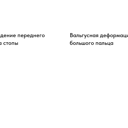
дение переднего
Вальгусная деформац
а стопы
большого пальца