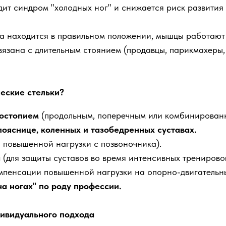
одит синдром "холодных ног" и снижается риск развити
па находится в правильном положении, мышцы работают 
связана с длительным стоянием (продавцы, парикмахеры
еские стельки?
костопием
(продольным, поперечным или комбинирован
 пояснице, коленных и тазобедренных суставах.
я повышенной нагрузки с позвоночника).
а
(для защиты суставов во время интенсивных тренировок
омпенсации повышенной нагрузки на опорно-двигательн
на ногах" по роду профессии.
дивидуального подхода