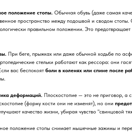
ное положение стопы.
Обычная обувь (даже самая каче
твенное пространство между подошвой и сводом стопы.
иологически правильном положении. Это предотвращает 
вы.
При беге, прыжках или даже обычной ходьбе по асф
ртопедические стельки работают как рессора: они гася
Если вас беспокоят
боли в коленях или спине после ра
пы.
тика деформаций.
Плоскостопие — это не приговор, а 
оскостопие (форму кости они не изменят), но они
предот
учшают качество жизни, убирая чувство "свинцовой тяже
ное положение стопы снимает мышечные зажимы и пере