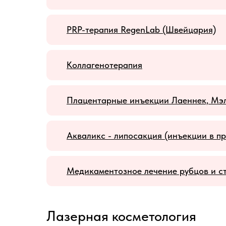
PRP-терапия RegenLab (Швейцария)
Коллагенотерапия
Плацентарные инъекции Лаеннек, Мэл
Акваликс - липосакция (инъекции в п
Медикаментозное лечение рубцов и с
Лазерная косметология