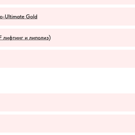
o-Ultimate Gold
F лифтинг и липолиз)