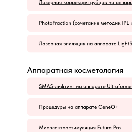
Лазерная коррекция рубцов на аппара
PhotoFraction (сочетание методик IPL 
Лазерная эпиляция на аппарате Light
Аппаратная косметология
SMAS-лифтинг на аппарате Ultraforme
Процедуры на аппарате GeneO+
Миоэлектростимуляция Futura Pro