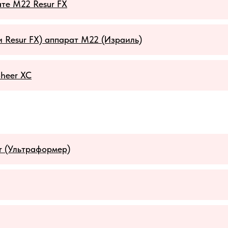
те M22 Resur FX
и Resur FX) аппарат М22 (Израиль)
Sheer XC
r (Ультраформер)