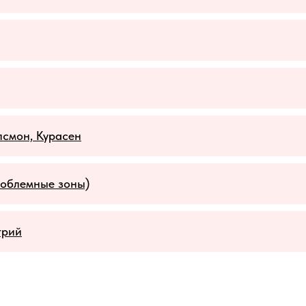
смон, Курасен
роблемные зоны)
трий