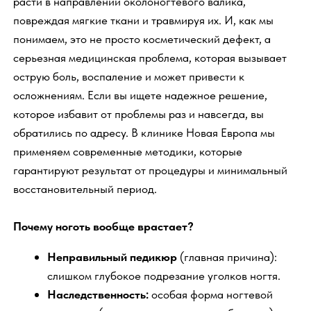
гарантируют результат от процедуры и минимальный
восстановительный период.
Почему ноготь вообще врастает?
Неправильный педикюр
(главная причина):
слишком глубокое подрезание уголков ногтя.
Наследственность:
особая форма ногтевой
пластины (закрученная или веерообразная).
Тесная обувь,
особенно с узким носом.
Травмы и деформации стопы
(плоскостопие,
артроз).
Грибковая инфекция
(онихомикоз),
утолщающая ноготь.
Опасно ли терпеть боль?
Запущенный вросший ноготь — это очаг хронической
инфекции. Без лечения воспаление прогрессирует и
может привести к:
Паронихию
(гнойному нарыву вокруг ногтя).