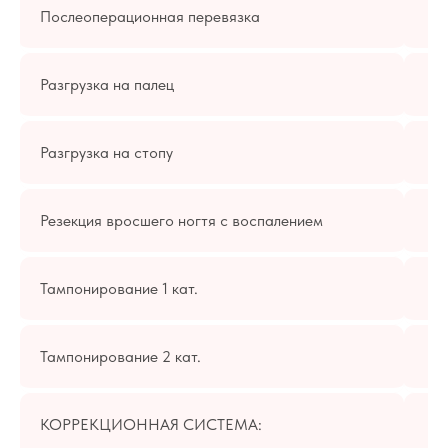
Послеоперационная перевязка
Разгрузка на палец
Разгрузка на стопу
Лицензии и
сертификаты
Резекция вросшего ногтя с воспалением
Центр косметологии Новая Европа располагает всеми
необходимыми лицензиями для осуществления
медицинской деятельности. Мы работаем с 2008 года
Тампонирование 1 кат.
и всегда соблюдаем требования законодательства к
работе медицинской клиники.
Тампонирование 2 кат.
КОРРЕКЦИОННАЯ СИСТЕМА: