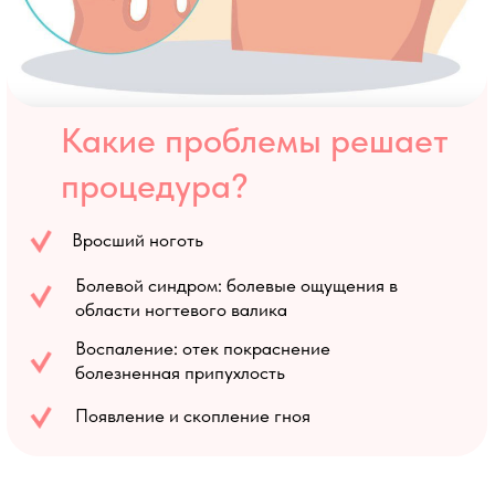
Новой Европе
Решение проблемы вросшего ногтя в клинике Новая
Европа имеет целый ряд преимуществ:
Эффективность - используем
высокоэффективные методики, без операций;
Безопасность - соблюдение всех норм
стерилизации инструментов и материалов;
Помощь при самых разных случаях от простых до
сложных;
Минимальный дискомфорт для пациента при
проведении манипуляций.
Какой ждать результат от