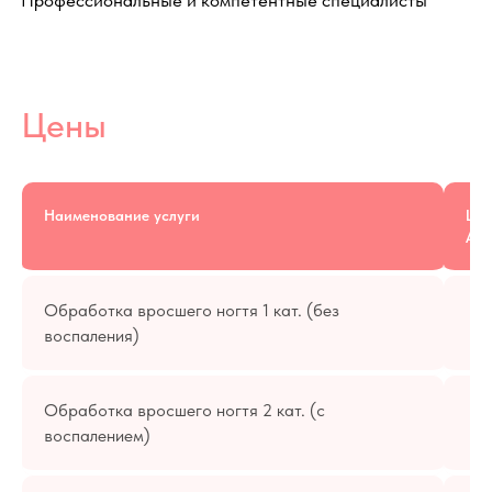
Наименование услуги
Цен
АК
Обработка вросшего ногтя 1 кат. (без
воспаления)
Отзывы
Обработка вросшего ногтя 2 кат. (с
воспалением)
Тысячи довольных клиентов с 2008 года!