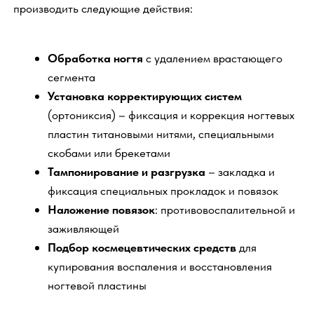
Профилактика позволит предотвратить развитие
проблемы, особенно в тех случаях, когда у пациента
есть склонности к врастанию ногтей, поэтому о
профилактике точно стоит позаботься, это убережет от
ненужного дискомфорта и сэкономит ваши время и
деньги.
Что нужно для профилактики вростания ногтей?
Носить удобную обувь по размеру, без тесного
давящего действия
Соблюдать гигиену ног, состригать ногти
правильным образом
Своевременно обращаться к врачу при
подозрении на инфекции ногтей и кожи
(грибковые, бактериальные, вирусные)
При наличии плоскостопия или других
нарушений обращаться к ортопеду, подобрать и
использовать индивидуальные ортопедические
стельки