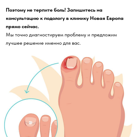
Какие проблемы решает
процедура?
Вросший ноготь
Болевой синдром: болевые ощущения в
области ногтевого валика
Воспаление: отек покраснение
болезненная припухлость
Появление и скопление гноя
Преимущества лечения
вросшего ногтя в