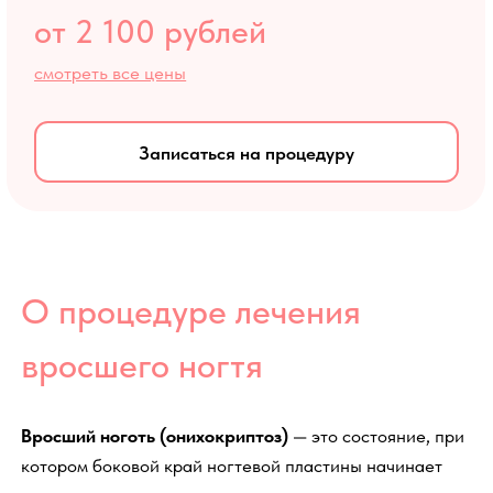
Записаться на процедуру
О процедуре лечения
вросшего ногтя
Вросший ноготь (онихокриптоз)
— это состояние, при
котором боковой край ногтевой пластины начинает
расти в направлении околоногтевого валика,
повреждая мягкие ткани и травмируя их. И, как мы
понимаем, это не просто косметический дефект, а
серьезная медицинская проблема, которая вызывает
острую боль, воспаление и может привести к
осложнениям. Если вы ищете надежное решение,
которое избавит от проблемы раз и навсегда, вы
обратились по адресу. В клинике Новая Европа мы
применяем современные методики, которые