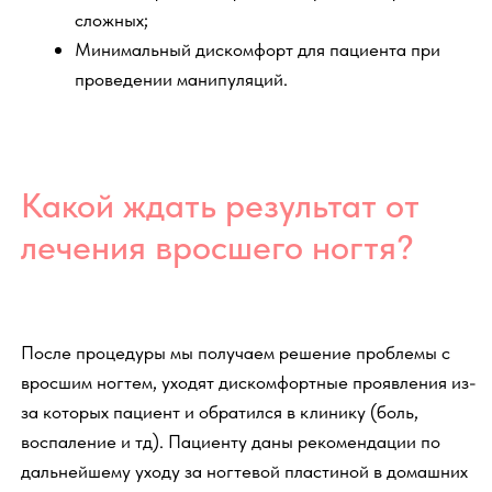
короткие сроки и максимально комфортно для
человека решить проблему врастания ногтей. Выбор
того или иного метода зависит от стадии процесса,
индивидуальных особенностей и других факторов. В
рамках лечения вросшего ногтя специалист может
производить следующие действия:
Обработка ногтя
с удалением врастающего
сегмента
Установка корректирующих систем
(ортониксия) – фиксация и коррекция ногтевых
пластин титановыми нитями, специальными
скобами или брекетами
Тампонирование и разгрузка
– закладка и
фиксация специальных прокладок и повязок
Наложение повязок
: противовоспалительной и
заживляющей
Подбор космецевтических средств
для
купирования воспаления и восстановления
ногтевой пластины