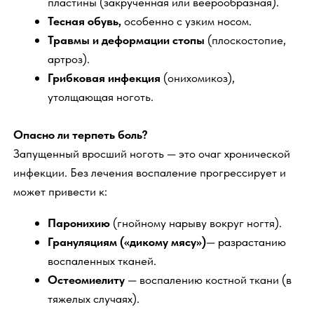
Грануляциям («дикому мясу»)
— разрастанию
воспаленных тканей.
Остеомиелиту
— воспалению костной ткани (в
тяжелых случаях).
Поэтому не терпите боль! Запишитесь на
консультацию к подологу в клинику Новая Европа
прямо сейчас.
Мы точно диагностируем проблему и предложим
лучшее решение именно для вас.