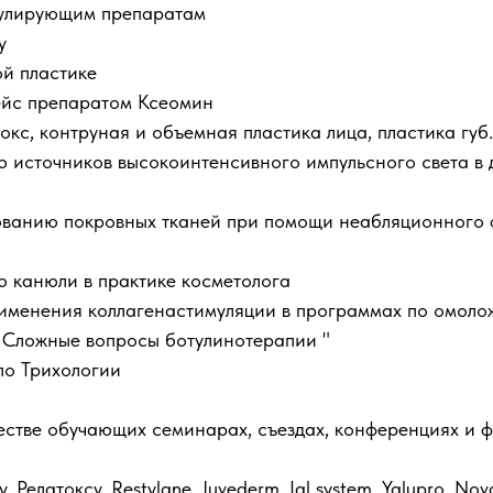
мулирующим препаратам
у
ой пластике
ейс препаратом Ксеомин
кс, контруная и объемная пластика лица, пластика губ.
 источников высокоинтенсивного импульсного света в
ованию покровных тканей при помощи неабляционного
 канюли в практике косметолога
именения коллагенастимуляции в программах по омоло
 Сложные вопросы ботулинотерапии "
по Трихологии
естве обучающих семинарах, съездах, конференциях и ф
елатоксу, Restylane, Juvederm, Ial system, Yalupro, Nova