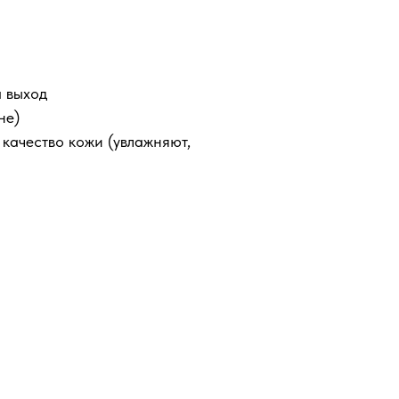
а выход
не)
 качество кожи (увлажняют,