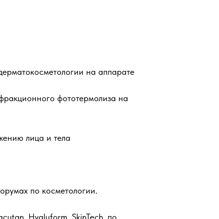
 дерматокосметологии на аппарате
 фракционного фототермолиза на
жению лица и тела
орумах по косметологии.
cutan, Hyaluform, SkinTech, по